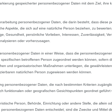
Markierung gespeicherter personenbezogener Daten mit dem Ziel, ihre k
en Verarbeitung personenbezogener Daten, die darin besteht, dass dies
e Aspekte, die sich auf eine natürliche Person beziehen, zu bewerte
age, Gesundheit, persönliche Vorlieben, Interessen, Zuverlässigkeit, Ver
analysieren oder vorherzusagen.
 personenbezogener Daten in einer Weise, dass die personenbezogen
er spezifischen betroffenen Person zugeordnet werden können, sofern d
chen und organisatorischen Maßnahmen unterliegen, die gewährleiste
tifizierbaren natürlichen Person zugewiesen werden können.
lung personenbezogener Daten, die nach bestimmten Kriterien zugängli
ch funktionalen oder geografischen Gesichtspunkten geordnet geführt 
 juristische Person, Behörde, Einrichtung oder andere Stelle, die allei
n personenbezogenen Daten entscheidet; sind die Zwecke und Mittel di